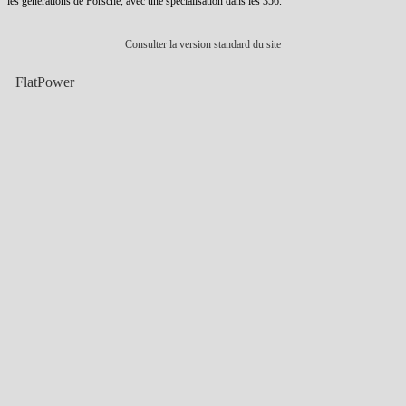
les générations de Porsche, avec une spécialisation dans les 356.
Consulter la version standard du site
FlatPower