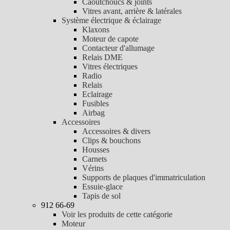
Caoutchoucs & joints
Vitres avant, arrière & latérales
Système électrique & éclairage
Klaxons
Moteur de capote
Contacteur d'allumage
Relais DME
Vitres électriques
Radio
Relais
Eclairage
Fusibles
Airbag
Accessoires
Accessoires & divers
Clips & bouchons
Housses
Carnets
Vérins
Supports de plaques d'immatriculation
Essuie-glace
Tapis de sol
912 66-69
Voir les produits de cette catégorie
Moteur