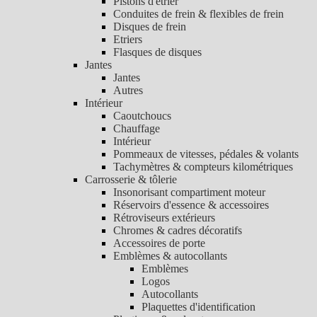
Pistons d'étrier
Conduites de frein & flexibles de frein
Disques de frein
Etriers
Flasques de disques
Jantes
Jantes
Autres
Intérieur
Caoutchoucs
Chauffage
Intérieur
Pommeaux de vitesses, pédales & volants
Tachymètres & compteurs kilométriques
Carrosserie & tôlerie
Insonorisant compartiment moteur
Réservoirs d'essence & accessoires
Rétroviseurs extérieurs
Chromes & cadres décoratifs
Accessoires de porte
Emblèmes & autocollants
Emblèmes
Logos
Autocollants
Plaquettes d'identification