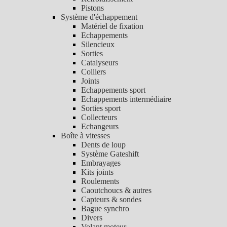
Pistons
Système d'échappement
Matériel de fixation
Echappements
Silencieux
Sorties
Catalyseurs
Colliers
Joints
Echappements sport
Echappements intermédiaire
Sorties sport
Collecteurs
Echangeurs
Boîte à vitesses
Dents de loup
Système Gateshift
Embrayages
Kits joints
Roulements
Caoutchoucs & autres
Capteurs & sondes
Bague synchro
Divers
Volant moteur