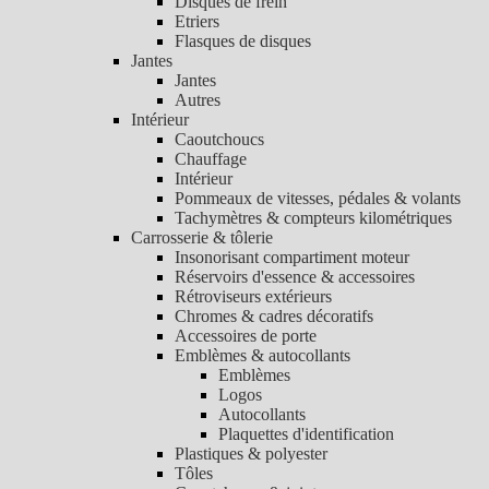
Disques de frein
Etriers
Flasques de disques
Jantes
Jantes
Autres
Intérieur
Caoutchoucs
Chauffage
Intérieur
Pommeaux de vitesses, pédales & volants
Tachymètres & compteurs kilométriques
Carrosserie & tôlerie
Insonorisant compartiment moteur
Réservoirs d'essence & accessoires
Rétroviseurs extérieurs
Chromes & cadres décoratifs
Accessoires de porte
Emblèmes & autocollants
Emblèmes
Logos
Autocollants
Plaquettes d'identification
Plastiques & polyester
Tôles