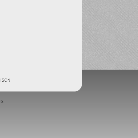
AISON
US
0