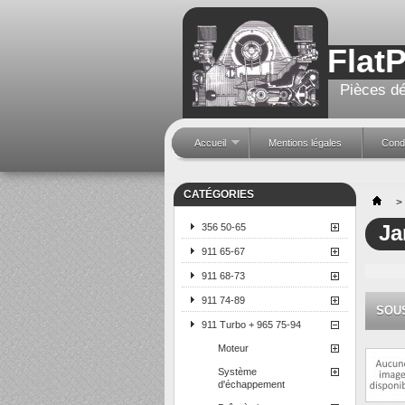
Flat
Pièces dé
Accueil
Mentions légales
Condi
CATÉGORIES
>
Ja
356 50-65
911 65-67
911 68-73
911 74-89
SOU
911 Turbo + 965 75-94
Moteur
Système
d'échappement