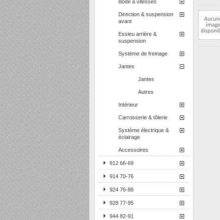
Boîte à vitesses
Direction & suspension
avant
Essieu arrière &
suspension
Système de freinage
Jantes
Jantes
Autres
Intérieur
Carrosserie & tôlerie
Système électrique &
éclairage
Accessoires
912 66-69
914 70-76
924 76-88
928 77-95
944 82-91