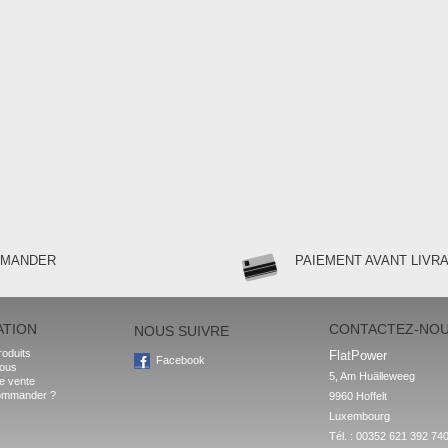
MMANDER
PAIEMENT AVANT LIVR
ATION
CONTACTEZ-NO
NOUS SUIVRE
oduits
FlatPower
Facebook
nous
5, Am Huälleweeg

e vente
ommander ?
9960 Hoffelt

Luxembourg
Tél. : 00352 621 392 74