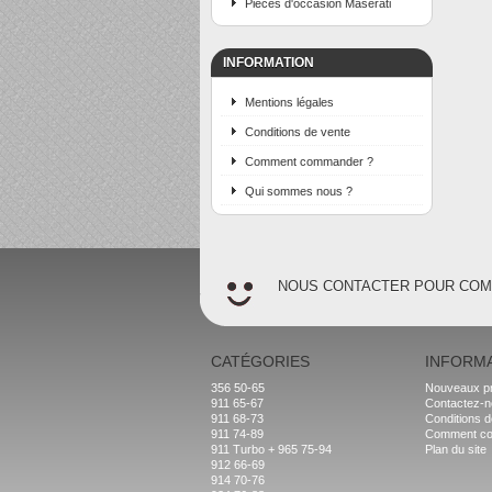
Pièces d'occasion Maserati
INFORMATION
Mentions légales
Conditions de vente
Comment commander ?
Qui sommes nous ?
NOUS CONTACTER POUR CO
CATÉGORIES
INFORM
356 50-65
Nouveaux pr
911 65-67
Contactez-
911 68-73
Conditions d
911 74-89
Comment c
911 Turbo + 965 75-94
Plan du site
912 66-69
914 70-76