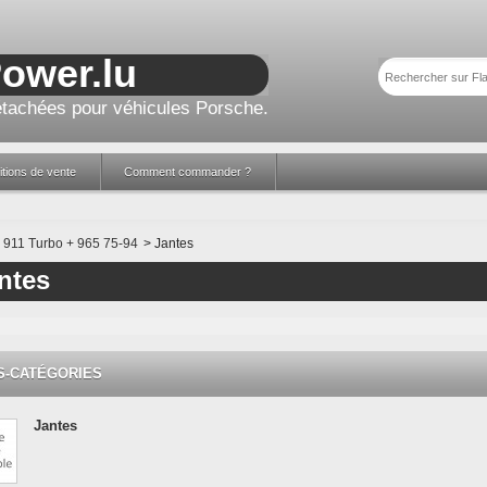
Power.lu
tachées pour véhicules Porsche.
tions de vente
Comment commander ?
911 Turbo + 965 75-94
>
Jantes
ntes
S-CATÉGORIES
Jantes