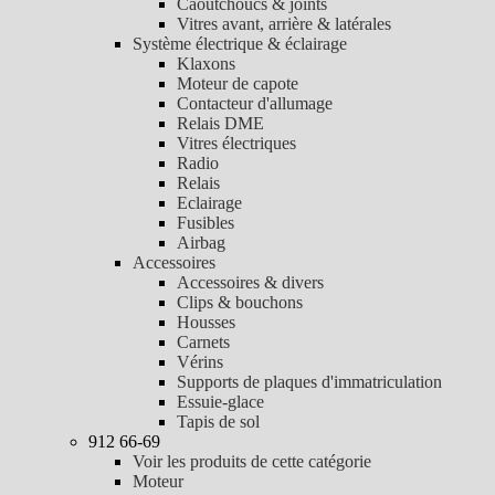
Caoutchoucs & joints
Vitres avant, arrière & latérales
Système électrique & éclairage
Klaxons
Moteur de capote
Contacteur d'allumage
Relais DME
Vitres électriques
Radio
Relais
Eclairage
Fusibles
Airbag
Accessoires
Accessoires & divers
Clips & bouchons
Housses
Carnets
Vérins
Supports de plaques d'immatriculation
Essuie-glace
Tapis de sol
912 66-69
Voir les produits de cette catégorie
Moteur