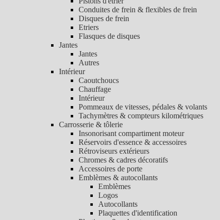
Pistons d'étrier
Conduites de frein & flexibles de frein
Disques de frein
Etriers
Flasques de disques
Jantes
Jantes
Autres
Intérieur
Caoutchoucs
Chauffage
Intérieur
Pommeaux de vitesses, pédales & volants
Tachymètres & compteurs kilométriques
Carrosserie & tôlerie
Insonorisant compartiment moteur
Réservoirs d'essence & accessoires
Rétroviseurs extérieurs
Chromes & cadres décoratifs
Accessoires de porte
Emblèmes & autocollants
Emblèmes
Logos
Autocollants
Plaquettes d'identification