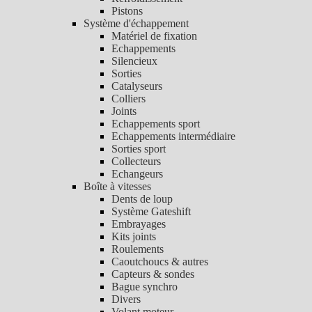
Pistons
Système d'échappement
Matériel de fixation
Echappements
Silencieux
Sorties
Catalyseurs
Colliers
Joints
Echappements sport
Echappements intermédiaire
Sorties sport
Collecteurs
Echangeurs
Boîte à vitesses
Dents de loup
Système Gateshift
Embrayages
Kits joints
Roulements
Caoutchoucs & autres
Capteurs & sondes
Bague synchro
Divers
Volant moteur