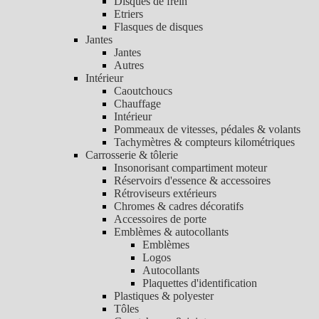
Disques de frein
Etriers
Flasques de disques
Jantes
Jantes
Autres
Intérieur
Caoutchoucs
Chauffage
Intérieur
Pommeaux de vitesses, pédales & volants
Tachymètres & compteurs kilométriques
Carrosserie & tôlerie
Insonorisant compartiment moteur
Réservoirs d'essence & accessoires
Rétroviseurs extérieurs
Chromes & cadres décoratifs
Accessoires de porte
Emblèmes & autocollants
Emblèmes
Logos
Autocollants
Plaquettes d'identification
Plastiques & polyester
Tôles