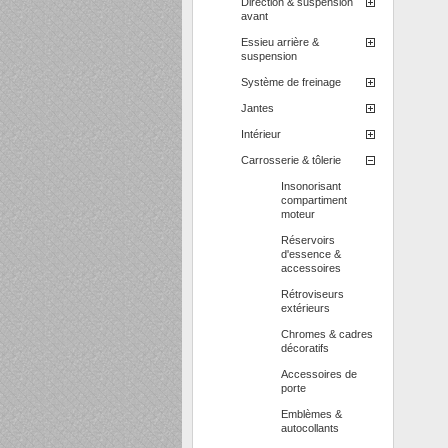
Direction & suspension
avant
Essieu arrière &
suspension
Système de freinage
Jantes
Intérieur
Carrosserie & tôlerie
Insonorisant
compartiment
moteur
Réservoirs
d'essence &
accessoires
Rétroviseurs
extérieurs
Chromes & cadres
décoratifs
Accessoires de
porte
Emblèmes &
autocollants