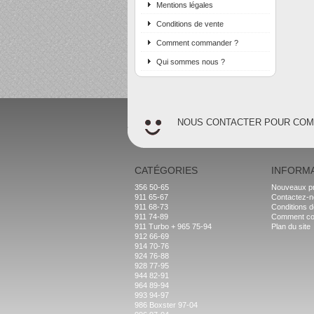
Mentions légales
Conditions de vente
Comment commander ?
Qui sommes nous ?
NOUS CONTACTER POUR CO
CATÉGORIES
INFORM
356 50-65
Nouveaux pr
911 65-67
Contactez-
911 68-73
Conditions d
911 74-89
Comment c
911 Turbo + 965 75-94
Plan du site
912 66-69
914 70-76
924 76-88
928 77-95
944 82-91
964 89-94
993 94-97
986 Boxster 97-04