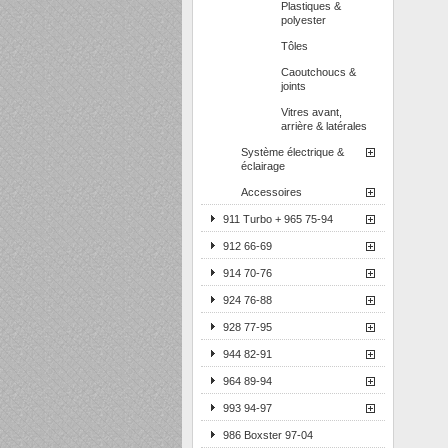
Plastiques &
polyester
Tôles
Caoutchoucs &
joints
Vitres avant,
arrière & latérales
Système électrique &
éclairage
Accessoires
911 Turbo + 965 75-94
912 66-69
914 70-76
924 76-88
928 77-95
944 82-91
964 89-94
993 94-97
986 Boxster 97-04