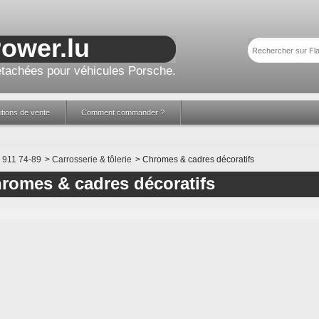
Power.lu
tachées pour véhicules Porsche.
tions de vente
Comment commander ?
911 74-89
>
Carrosserie & tôlerie
>
Chromes & cadres décoratifs
romes & cadres décoratifs