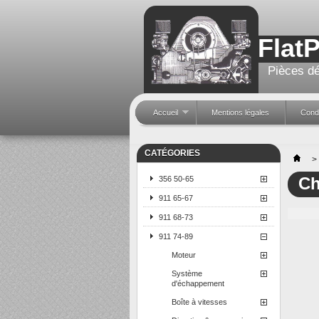
Flat
Pièces dé
Accueil
Mentions légales
Condi
CATÉGORIES
>
Ch
356 50-65
911 65-67
911 68-73
911 74-89
Moteur
Système
d'échappement
Boîte à vitesses