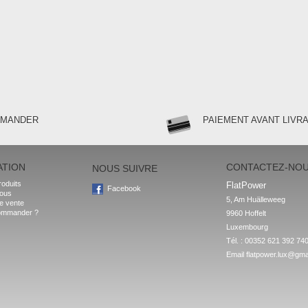
MMANDER
PAIEMENT AVANT LIVR
ATION
CONTACTEZ-NO
NOUS SUIVRE
oduits
FlatPower
Facebook
nous
5, Am Huälleweeg

e vente
ommander ?
9960 Hoffelt

Luxembourg
Tél. : 00352 621 392 74
Email
flatpower.lux@gma