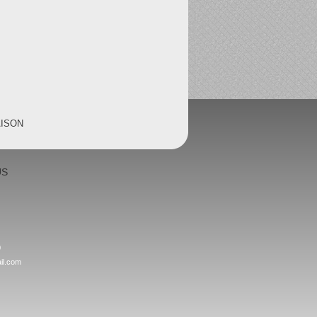
AISON
US
0
il.com