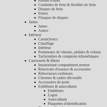
Pistons d'étrier
Conduites de frein & flexibles de frein
Disques de frein
Etriers
Flasques de disques
Jantes
Jantes
Autres
Intérieur
Caoutchoucs
Chauffage
Intérieur
Pommeaux de vitesses, pédales & volants
Tachymètres & compteurs kilométriques
Carrosserie & tôlerie
Insonorisant compartiment moteur
Réservoirs d'essence & accessoires
Rétroviseurs extérieurs
Chromes & cadres décoratifs
Accessoires de porte
Emblèmes & autocollants
Emblèmes
Logos
Autocollants
Plaquettes d'identification