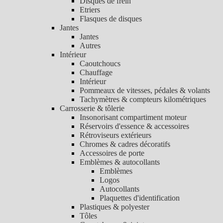
Disques de frein
Etriers
Flasques de disques
Jantes
Jantes
Autres
Intérieur
Caoutchoucs
Chauffage
Intérieur
Pommeaux de vitesses, pédales & volants
Tachymètres & compteurs kilométriques
Carrosserie & tôlerie
Insonorisant compartiment moteur
Réservoirs d'essence & accessoires
Rétroviseurs extérieurs
Chromes & cadres décoratifs
Accessoires de porte
Emblèmes & autocollants
Emblèmes
Logos
Autocollants
Plaquettes d'identification
Plastiques & polyester
Tôles