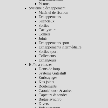
Pistons
Système d'échappement
Matériel de fixation
Echappements
Silencieux
Sorties
Catalyseurs
Colliers
Joints
Echappements sport
Echappements intermédiaire
Sorties sport
Collecteurs
Echangeurs
Boîte à vitesses
Dents de loup
Système Gateshift
Embrayages
Kits joints
Roulements
Caoutchoucs & autres
Capteurs & sondes
Bague synchro
Divers
Volant moteur