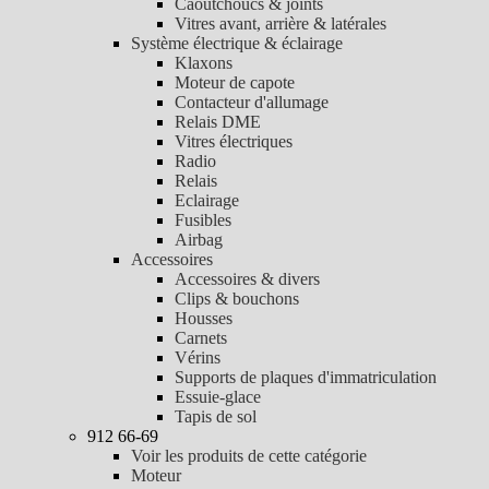
Caoutchoucs & joints
Vitres avant, arrière & latérales
Système électrique & éclairage
Klaxons
Moteur de capote
Contacteur d'allumage
Relais DME
Vitres électriques
Radio
Relais
Eclairage
Fusibles
Airbag
Accessoires
Accessoires & divers
Clips & bouchons
Housses
Carnets
Vérins
Supports de plaques d'immatriculation
Essuie-glace
Tapis de sol
912 66-69
Voir les produits de cette catégorie
Moteur