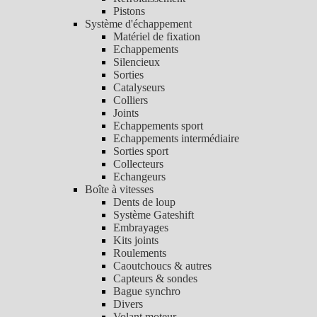
Pistons
Système d'échappement
Matériel de fixation
Echappements
Silencieux
Sorties
Catalyseurs
Colliers
Joints
Echappements sport
Echappements intermédiaire
Sorties sport
Collecteurs
Echangeurs
Boîte à vitesses
Dents de loup
Système Gateshift
Embrayages
Kits joints
Roulements
Caoutchoucs & autres
Capteurs & sondes
Bague synchro
Divers
Volant moteur