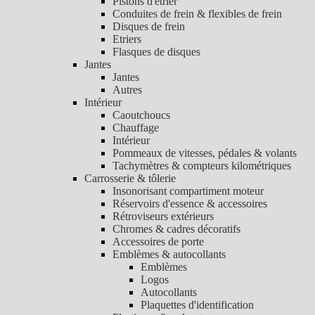
Pistons d'étrier
Conduites de frein & flexibles de frein
Disques de frein
Etriers
Flasques de disques
Jantes
Jantes
Autres
Intérieur
Caoutchoucs
Chauffage
Intérieur
Pommeaux de vitesses, pédales & volants
Tachymètres & compteurs kilométriques
Carrosserie & tôlerie
Insonorisant compartiment moteur
Réservoirs d'essence & accessoires
Rétroviseurs extérieurs
Chromes & cadres décoratifs
Accessoires de porte
Emblèmes & autocollants
Emblèmes
Logos
Autocollants
Plaquettes d'identification