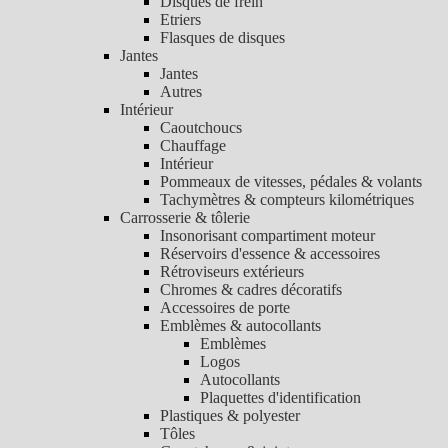
Disques de frein
Etriers
Flasques de disques
Jantes
Jantes
Autres
Intérieur
Caoutchoucs
Chauffage
Intérieur
Pommeaux de vitesses, pédales & volants
Tachymètres & compteurs kilométriques
Carrosserie & tôlerie
Insonorisant compartiment moteur
Réservoirs d'essence & accessoires
Rétroviseurs extérieurs
Chromes & cadres décoratifs
Accessoires de porte
Emblèmes & autocollants
Emblèmes
Logos
Autocollants
Plaquettes d'identification
Plastiques & polyester
Tôles