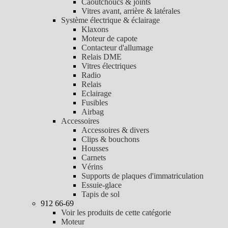
Caoutchoucs & joints
Vitres avant, arrière & latérales
Système électrique & éclairage
Klaxons
Moteur de capote
Contacteur d'allumage
Relais DME
Vitres électriques
Radio
Relais
Eclairage
Fusibles
Airbag
Accessoires
Accessoires & divers
Clips & bouchons
Housses
Carnets
Vérins
Supports de plaques d'immatriculation
Essuie-glace
Tapis de sol
912 66-69
Voir les produits de cette catégorie
Moteur