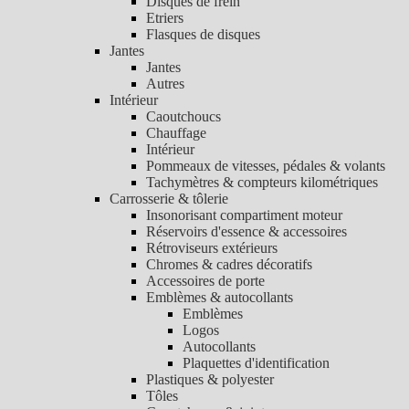
Disques de frein
Etriers
Flasques de disques
Jantes
Jantes
Autres
Intérieur
Caoutchoucs
Chauffage
Intérieur
Pommeaux de vitesses, pédales & volants
Tachymètres & compteurs kilométriques
Carrosserie & tôlerie
Insonorisant compartiment moteur
Réservoirs d'essence & accessoires
Rétroviseurs extérieurs
Chromes & cadres décoratifs
Accessoires de porte
Emblèmes & autocollants
Emblèmes
Logos
Autocollants
Plaquettes d'identification
Plastiques & polyester
Tôles