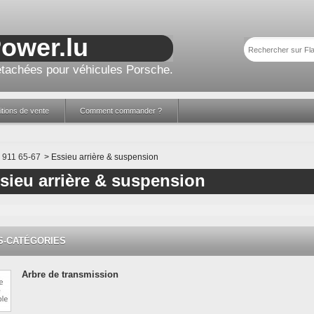
Power.lu
tachées pour véhicules Porsche.
tions de vente
Comment commander ?
911 65-67
>
Essieu arrière & suspension
sieu arrière & suspension
S-CATÉGORIES
Arbre de transmission