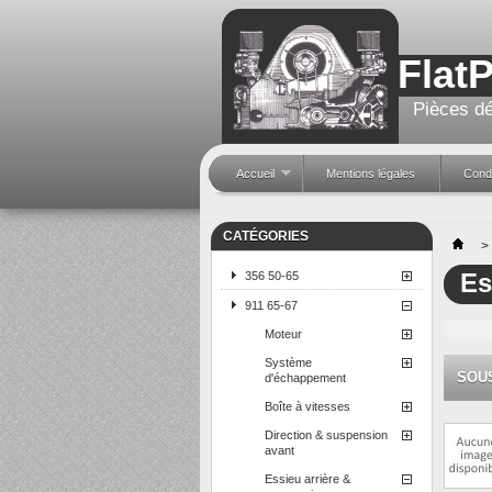
Flat
Pièces dé
Accueil
Mentions légales
Condi
CATÉGORIES
>
Es
356 50-65
911 65-67
Moteur
Système
SOU
d'échappement
Boîte à vitesses
Direction & suspension
avant
Essieu arrière &