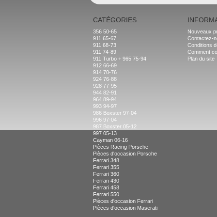
CATÉGORIES
INFORM
356 50-65
Nouveaux pr
911 65-67
Contactez-
911 68-73
Conditions d
911 74-89
Comment c
911 Turbo + 965 75-94
Plan du site
912 66-69
914 70-76
924 76-88
928 77-95
944 82-91
964 89-94
993 94-97
986 Boxster 97-04
996 97-04
987 Boxster 05-12
997 05-13
Cayman 06-16
Pièces Racing Porsche
Pièces d'occasion Porsche
Ferrari 348
Ferrari 355
Ferrari 360
Ferrari 430
Ferrari 458
Ferrari 550
Pièces d'occasion Ferrari
Pièces d'occasion Maserati