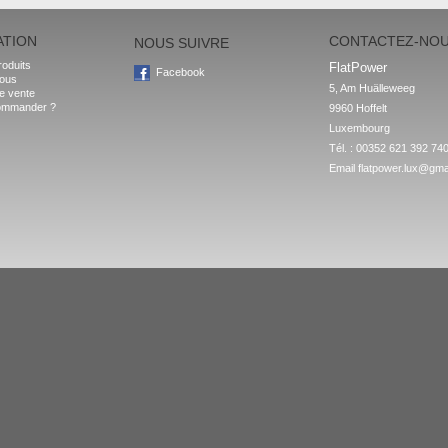
ATION
CONTACTEZ-NO
NOUS SUIVRE
oduits
FlatPower
Facebook
nous
5, Am Huälleweeg

e vente
ommander ?
9960 Hoffelt

Luxembourg
Tél. : 00352 621 392 74
Email
flatpower.lux@gma