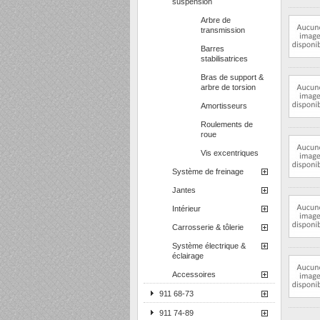
suspension
Arbre de
transmission
Barres
stabilisatrices
Bras de support &
arbre de torsion
Amortisseurs
Roulements de
roue
Vis excentriques
Système de freinage
Jantes
Intérieur
Carrosserie & tôlerie
Système électrique &
éclairage
Accessoires
911 68-73
911 74-89