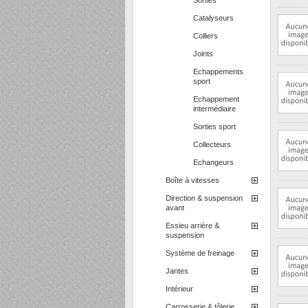
Sorties
Catalyseurs
Colliers
Joints
Echappements
sport
Echappement
intermédiaire
Sorties sport
Collecteurs
Echangeurs
Boîte à vitesses
Direction & suspension
avant
Essieu arrière &
suspension
Système de freinage
Jantes
Intérieur
Carrosserie & tôlerie