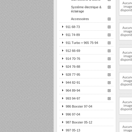
Système électrique &
éclairage
Accessoires
911 68-73
911 74-89
911 Turbo + 965 75-94
912 66-69
914 70-76
924 76-88
928 77-95
944 82-91
964 89-94
993 94-97
986 Boxster 97-04
996 97-04
987 Boxster 05-12
997 05-13