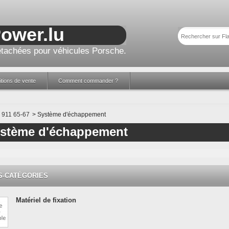
Power.lu
tachées pour véhicules Porsche.
tions de vente
Comment commander ?
911 65-67
>
Système d'échappement
stème d'échappement
S-CATÉGORIES
Matériel de fixation