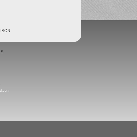
AISON
US
0
il.com