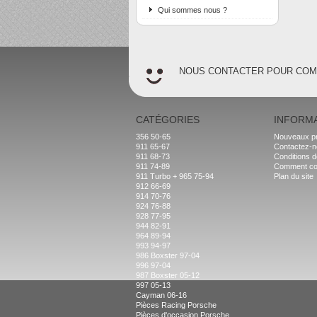
Qui sommes nous ?
NOUS CONTACTER POUR CO
CATÉGORIES
INFORM
356 50-65
Nouveaux pr
911 65-67
Contactez-
911 68-73
Conditions d
911 74-89
Comment c
911 Turbo + 965 75-94
Plan du site
912 66-69
914 70-76
924 76-88
928 77-95
944 82-91
964 89-94
993 94-97
986 Boxster 97-04
996 97-04
987 Boxster 05-12
997 05-13
Cayman 06-16
Pièces Racing Porsche
Pièces d'occasion Porsche