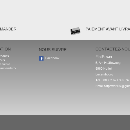
MMANDER
PAIEMENT AVANT LIVR
ATION
CONTACTEZ-NO
NOUS SUIVRE
oduits
FlatPower
Facebook
nous
5, Am Huälleweeg

e vente
ommander ?
9960 Hoffelt

Luxembourg
Tél. : 00352 621 392 74
Email
flatpower.lux@gma