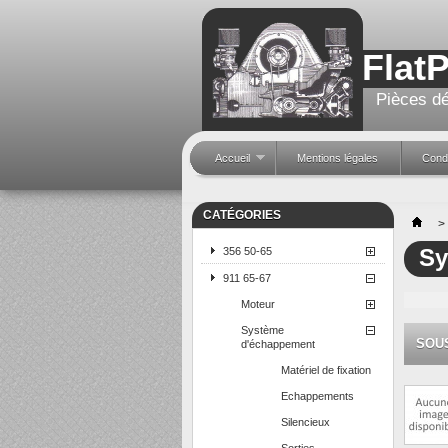
Flat
Pièces dé
Accueil
Mentions légales
Condi
CATÉGORIES
>
Sy
356 50-65
911 65-67
Moteur
Système
SOU
d'échappement
Matériel de fixation
Echappements
Silencieux