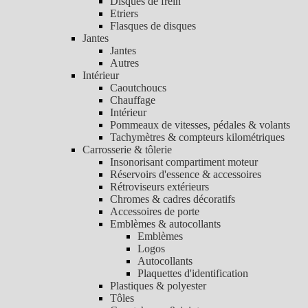
Disques de frein
Etriers
Flasques de disques
Jantes
Jantes
Autres
Intérieur
Caoutchoucs
Chauffage
Intérieur
Pommeaux de vitesses, pédales & volants
Tachymètres & compteurs kilométriques
Carrosserie & tôlerie
Insonorisant compartiment moteur
Réservoirs d'essence & accessoires
Rétroviseurs extérieurs
Chromes & cadres décoratifs
Accessoires de porte
Emblèmes & autocollants
Emblèmes
Logos
Autocollants
Plaquettes d'identification
Plastiques & polyester
Tôles