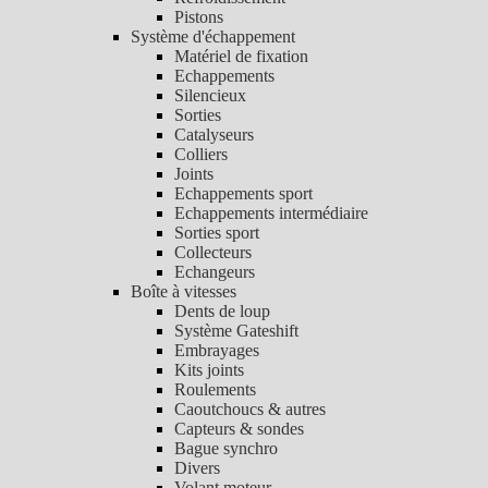
Pistons
Système d'échappement
Matériel de fixation
Echappements
Silencieux
Sorties
Catalyseurs
Colliers
Joints
Echappements sport
Echappements intermédiaire
Sorties sport
Collecteurs
Echangeurs
Boîte à vitesses
Dents de loup
Système Gateshift
Embrayages
Kits joints
Roulements
Caoutchoucs & autres
Capteurs & sondes
Bague synchro
Divers
Volant moteur