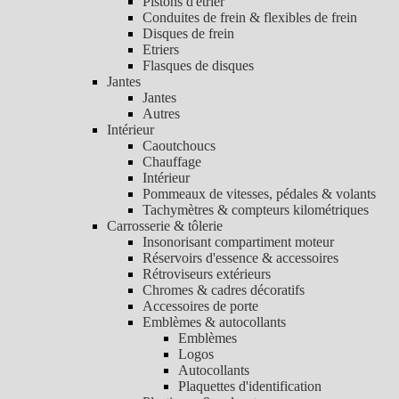
Pistons d'étrier
Conduites de frein & flexibles de frein
Disques de frein
Etriers
Flasques de disques
Jantes
Jantes
Autres
Intérieur
Caoutchoucs
Chauffage
Intérieur
Pommeaux de vitesses, pédales & volants
Tachymètres & compteurs kilométriques
Carrosserie & tôlerie
Insonorisant compartiment moteur
Réservoirs d'essence & accessoires
Rétroviseurs extérieurs
Chromes & cadres décoratifs
Accessoires de porte
Emblèmes & autocollants
Emblèmes
Logos
Autocollants
Plaquettes d'identification