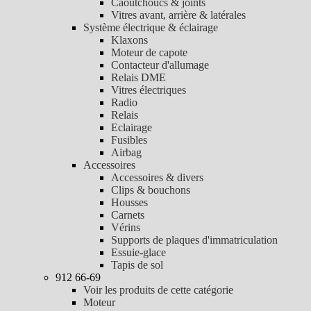
Caoutchoucs & joints
Vitres avant, arrière & latérales
Système électrique & éclairage
Klaxons
Moteur de capote
Contacteur d'allumage
Relais DME
Vitres électriques
Radio
Relais
Eclairage
Fusibles
Airbag
Accessoires
Accessoires & divers
Clips & bouchons
Housses
Carnets
Vérins
Supports de plaques d'immatriculation
Essuie-glace
Tapis de sol
912 66-69
Voir les produits de cette catégorie
Moteur