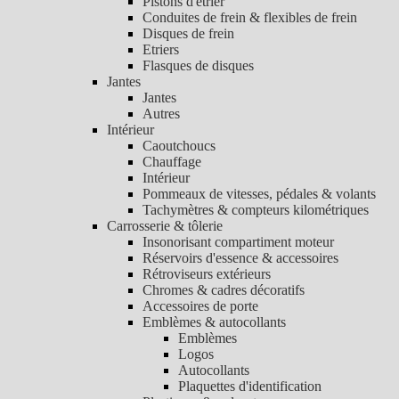
Pistons d'étrier
Conduites de frein & flexibles de frein
Disques de frein
Etriers
Flasques de disques
Jantes
Jantes
Autres
Intérieur
Caoutchoucs
Chauffage
Intérieur
Pommeaux de vitesses, pédales & volants
Tachymètres & compteurs kilométriques
Carrosserie & tôlerie
Insonorisant compartiment moteur
Réservoirs d'essence & accessoires
Rétroviseurs extérieurs
Chromes & cadres décoratifs
Accessoires de porte
Emblèmes & autocollants
Emblèmes
Logos
Autocollants
Plaquettes d'identification