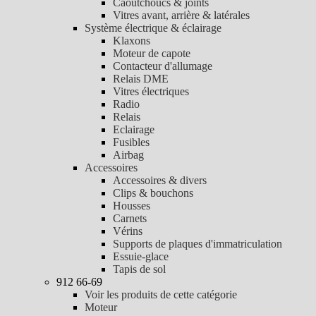
Caoutchoucs & joints
Vitres avant, arrière & latérales
Système électrique & éclairage
Klaxons
Moteur de capote
Contacteur d'allumage
Relais DME
Vitres électriques
Radio
Relais
Eclairage
Fusibles
Airbag
Accessoires
Accessoires & divers
Clips & bouchons
Housses
Carnets
Vérins
Supports de plaques d'immatriculation
Essuie-glace
Tapis de sol
912 66-69
Voir les produits de cette catégorie
Moteur