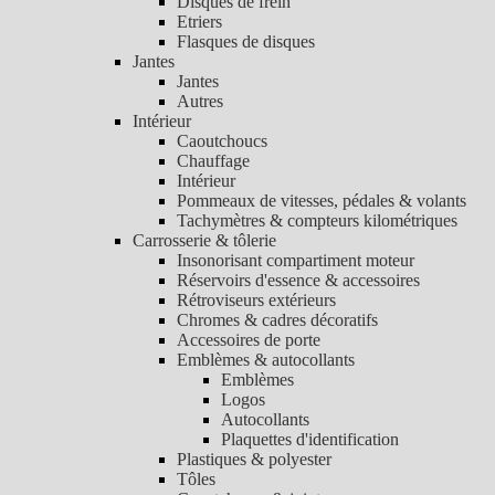
Disques de frein
Etriers
Flasques de disques
Jantes
Jantes
Autres
Intérieur
Caoutchoucs
Chauffage
Intérieur
Pommeaux de vitesses, pédales & volants
Tachymètres & compteurs kilométriques
Carrosserie & tôlerie
Insonorisant compartiment moteur
Réservoirs d'essence & accessoires
Rétroviseurs extérieurs
Chromes & cadres décoratifs
Accessoires de porte
Emblèmes & autocollants
Emblèmes
Logos
Autocollants
Plaquettes d'identification
Plastiques & polyester
Tôles