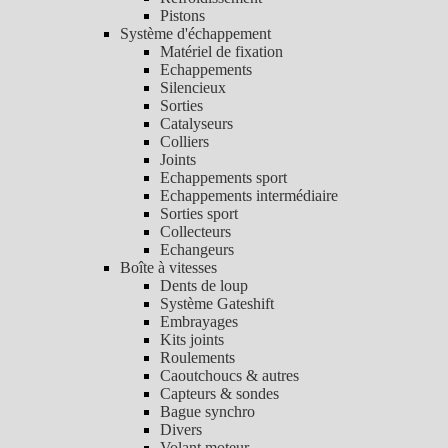
Pistons
Système d'échappement
Matériel de fixation
Echappements
Silencieux
Sorties
Catalyseurs
Colliers
Joints
Echappements sport
Echappements intermédiaire
Sorties sport
Collecteurs
Echangeurs
Boîte à vitesses
Dents de loup
Système Gateshift
Embrayages
Kits joints
Roulements
Caoutchoucs & autres
Capteurs & sondes
Bague synchro
Divers
Volant moteur