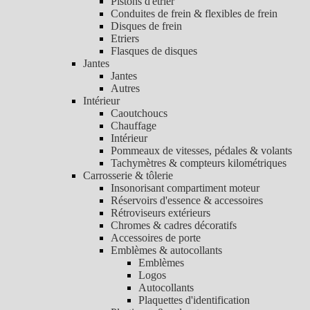
Pistons d'étrier
Conduites de frein & flexibles de frein
Disques de frein
Etriers
Flasques de disques
Jantes
Jantes
Autres
Intérieur
Caoutchoucs
Chauffage
Intérieur
Pommeaux de vitesses, pédales & volants
Tachymètres & compteurs kilométriques
Carrosserie & tôlerie
Insonorisant compartiment moteur
Réservoirs d'essence & accessoires
Rétroviseurs extérieurs
Chromes & cadres décoratifs
Accessoires de porte
Emblèmes & autocollants
Emblèmes
Logos
Autocollants
Plaquettes d'identification