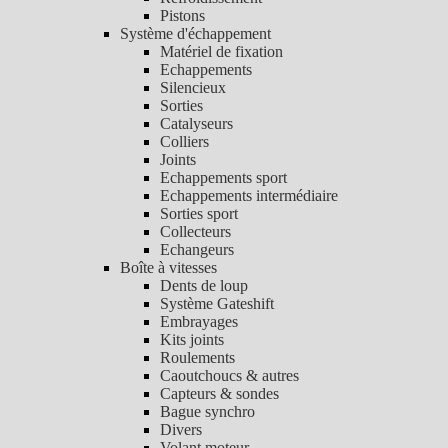
Pistons
Système d'échappement
Matériel de fixation
Echappements
Silencieux
Sorties
Catalyseurs
Colliers
Joints
Echappements sport
Echappements intermédiaire
Sorties sport
Collecteurs
Echangeurs
Boîte à vitesses
Dents de loup
Système Gateshift
Embrayages
Kits joints
Roulements
Caoutchoucs & autres
Capteurs & sondes
Bague synchro
Divers
Volant moteur