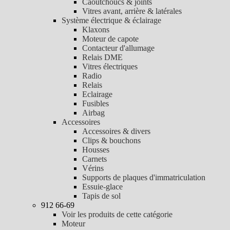
Caoutchoucs & joints
Vitres avant, arrière & latérales
Système électrique & éclairage
Klaxons
Moteur de capote
Contacteur d'allumage
Relais DME
Vitres électriques
Radio
Relais
Eclairage
Fusibles
Airbag
Accessoires
Accessoires & divers
Clips & bouchons
Housses
Carnets
Vérins
Supports de plaques d'immatriculation
Essuie-glace
Tapis de sol
912 66-69
Voir les produits de cette catégorie
Moteur