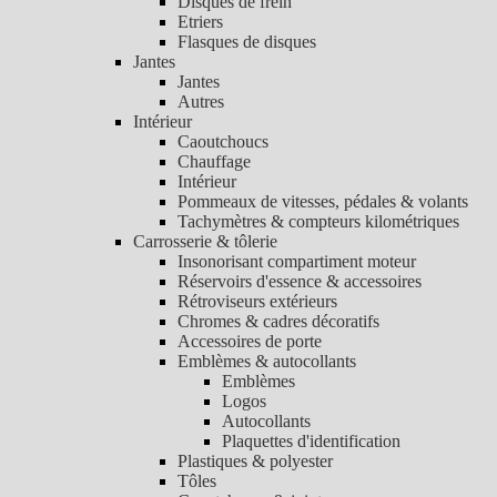
Disques de frein
Etriers
Flasques de disques
Jantes
Jantes
Autres
Intérieur
Caoutchoucs
Chauffage
Intérieur
Pommeaux de vitesses, pédales & volants
Tachymètres & compteurs kilométriques
Carrosserie & tôlerie
Insonorisant compartiment moteur
Réservoirs d'essence & accessoires
Rétroviseurs extérieurs
Chromes & cadres décoratifs
Accessoires de porte
Emblèmes & autocollants
Emblèmes
Logos
Autocollants
Plaquettes d'identification
Plastiques & polyester
Tôles