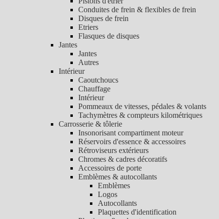
Pistons d'étrier
Conduites de frein & flexibles de frein
Disques de frein
Etriers
Flasques de disques
Jantes
Jantes
Autres
Intérieur
Caoutchoucs
Chauffage
Intérieur
Pommeaux de vitesses, pédales & volants
Tachymètres & compteurs kilométriques
Carrosserie & tôlerie
Insonorisant compartiment moteur
Réservoirs d'essence & accessoires
Rétroviseurs extérieurs
Chromes & cadres décoratifs
Accessoires de porte
Emblèmes & autocollants
Emblèmes
Logos
Autocollants
Plaquettes d'identification