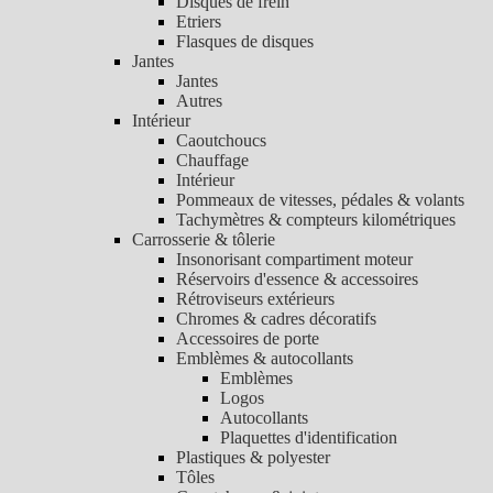
Disques de frein
Etriers
Flasques de disques
Jantes
Jantes
Autres
Intérieur
Caoutchoucs
Chauffage
Intérieur
Pommeaux de vitesses, pédales & volants
Tachymètres & compteurs kilométriques
Carrosserie & tôlerie
Insonorisant compartiment moteur
Réservoirs d'essence & accessoires
Rétroviseurs extérieurs
Chromes & cadres décoratifs
Accessoires de porte
Emblèmes & autocollants
Emblèmes
Logos
Autocollants
Plaquettes d'identification
Plastiques & polyester
Tôles