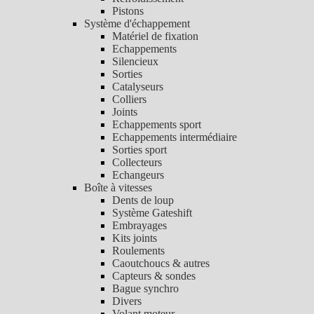
Pistons
Système d'échappement
Matériel de fixation
Echappements
Silencieux
Sorties
Catalyseurs
Colliers
Joints
Echappements sport
Echappements intermédiaire
Sorties sport
Collecteurs
Echangeurs
Boîte à vitesses
Dents de loup
Système Gateshift
Embrayages
Kits joints
Roulements
Caoutchoucs & autres
Capteurs & sondes
Bague synchro
Divers
Volant moteur