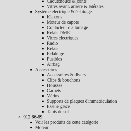
Caoutchoucs & joints
Vitres avant, arrière & latérales
Système électrique & éclairage
Klaxons
Moteur de capote
Contacteur d'allumage
Relais DME
Vitres électriques
Radio
Relais
Eclairage
Fusibles
Airbag
Accessoires
Accessoires & divers
Clips & bouchons
Housses
Carnets
Vérins
Supports de plaques d'immatriculation
Essuie-glace
Tapis de sol
912 66-69
Voir les produits de cette catégorie
Moteur