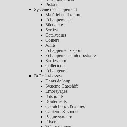
Pistons
Système d'échappement
Matériel de fixation
Echappements
Silencieux
Sorties
Catalyseurs
Colliers
Joints
Echappements sport
Echappements intermédiaire
Sorties sport
Collecteurs
Echangeurs
Boîte à vitesses
Dents de loup
Système Gateshift
Embrayages
Kits joints
Roulements
Caoutchoucs & autres
Capteurs & sondes
Bague synchro
Divers
Volant moteur