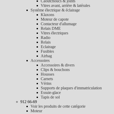
Caoutchoucs & joints
Vitres avant, arrière & latérales
Système électrique & éclairage
Klaxons
Moteur de capote
Contacteur d'allumage
Relais DME
Vitres électriques
Radio
Relais
Eclairage
Fusibles
Airbag
Accessoires
Accessoires & divers
Clips & bouchons
Housses
Carnets
Vérins
Supports de plaques d'immatriculation
Essuie-glace
Tapis de sol
912 66-69
Voir les produits de cette catégorie
Moteur