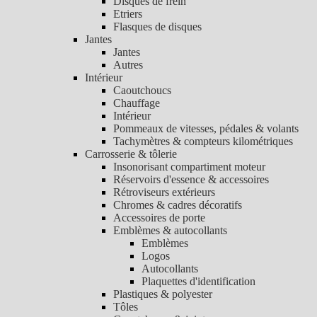
Disques de frein
Etriers
Flasques de disques
Jantes
Jantes
Autres
Intérieur
Caoutchoucs
Chauffage
Intérieur
Pommeaux de vitesses, pédales & volants
Tachymètres & compteurs kilométriques
Carrosserie & tôlerie
Insonorisant compartiment moteur
Réservoirs d'essence & accessoires
Rétroviseurs extérieurs
Chromes & cadres décoratifs
Accessoires de porte
Emblèmes & autocollants
Emblèmes
Logos
Autocollants
Plaquettes d'identification
Plastiques & polyester
Tôles