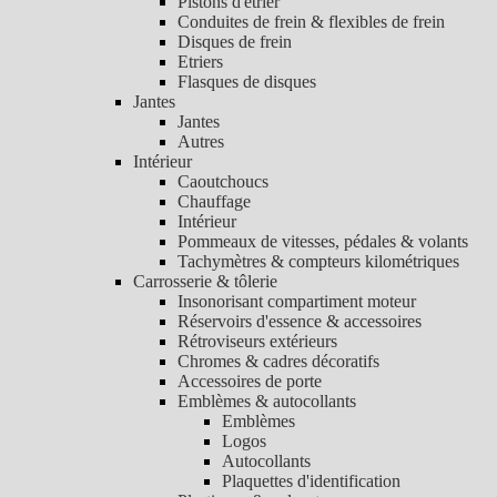
Pistons d'étrier
Conduites de frein & flexibles de frein
Disques de frein
Etriers
Flasques de disques
Jantes
Jantes
Autres
Intérieur
Caoutchoucs
Chauffage
Intérieur
Pommeaux de vitesses, pédales & volants
Tachymètres & compteurs kilométriques
Carrosserie & tôlerie
Insonorisant compartiment moteur
Réservoirs d'essence & accessoires
Rétroviseurs extérieurs
Chromes & cadres décoratifs
Accessoires de porte
Emblèmes & autocollants
Emblèmes
Logos
Autocollants
Plaquettes d'identification