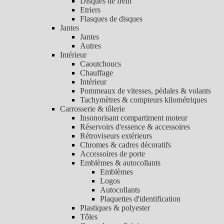
Disques de frein
Etriers
Flasques de disques
Jantes
Jantes
Autres
Intérieur
Caoutchoucs
Chauffage
Intérieur
Pommeaux de vitesses, pédales & volants
Tachymètres & compteurs kilométriques
Carrosserie & tôlerie
Insonorisant compartiment moteur
Réservoirs d'essence & accessoires
Rétroviseurs extérieurs
Chromes & cadres décoratifs
Accessoires de porte
Emblèmes & autocollants
Emblèmes
Logos
Autocollants
Plaquettes d'identification
Plastiques & polyester
Tôles