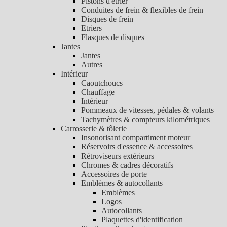
Pistons d'étrier
Conduites de frein & flexibles de frein
Disques de frein
Etriers
Flasques de disques
Jantes
Jantes
Autres
Intérieur
Caoutchoucs
Chauffage
Intérieur
Pommeaux de vitesses, pédales & volants
Tachymètres & compteurs kilométriques
Carrosserie & tôlerie
Insonorisant compartiment moteur
Réservoirs d'essence & accessoires
Rétroviseurs extérieurs
Chromes & cadres décoratifs
Accessoires de porte
Emblèmes & autocollants
Emblèmes
Logos
Autocollants
Plaquettes d'identification