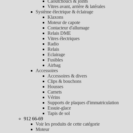
Caoutchoucs & joints
Vitres avant, arrière & latérales
Système électrique & éclairage
Klaxons
Moteur de capote
Contacteur d'allumage
Relais DME
Vitres électriques
Radio
Relais
Eclairage
Fusibles
Airbag
Accessoires
Accessoires & divers
Clips & bouchons
Housses
Carnets
Vérins
Supports de plaques d'immatriculation
Essuie-glace
Tapis de sol
912 66-69
Voir les produits de cette catégorie
Moteur