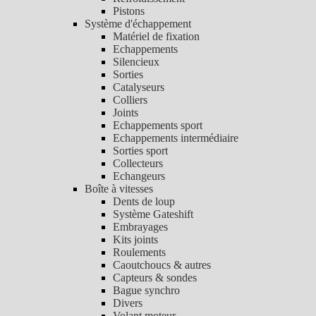
Pistons
Système d'échappement
Matériel de fixation
Echappements
Silencieux
Sorties
Catalyseurs
Colliers
Joints
Echappements sport
Echappements intermédiaire
Sorties sport
Collecteurs
Echangeurs
Boîte à vitesses
Dents de loup
Système Gateshift
Embrayages
Kits joints
Roulements
Caoutchoucs & autres
Capteurs & sondes
Bague synchro
Divers
Volant moteur