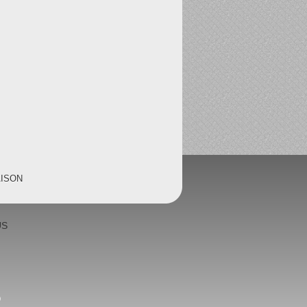
AISON
US
0