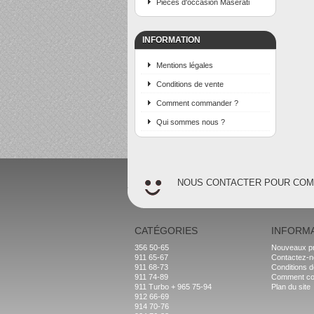
Pièces d'occasion Maserati
INFORMATION
Mentions légales
Conditions de vente
Comment commander ?
Qui sommes nous ?
NOUS CONTACTER POUR CO
CATÉGORIES
INFORM
356 50-65
Nouveaux pr
911 65-67
Contactez-
911 68-73
Conditions d
911 74-89
Comment c
911 Turbo + 965 75-94
Plan du site
912 66-69
914 70-76