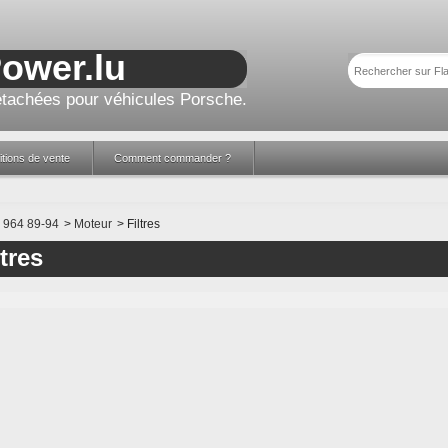
Power.lu
tachées pour véhicules Porsche.
tions de vente
Comment commander ?
964 89-94
>
Moteur
>
Filtres
ltres