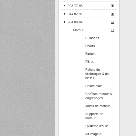
928 77-95
944 82-91
964 89-94
Moteur
Culasses
Divers
Bielles
Filtres
Paliers de
vilebrequin & de
bielles
Prises d'air
Chaînes moteur &
engrenages
Joints de moteur
Supports de
moteur
Système d'huile
Allumage &