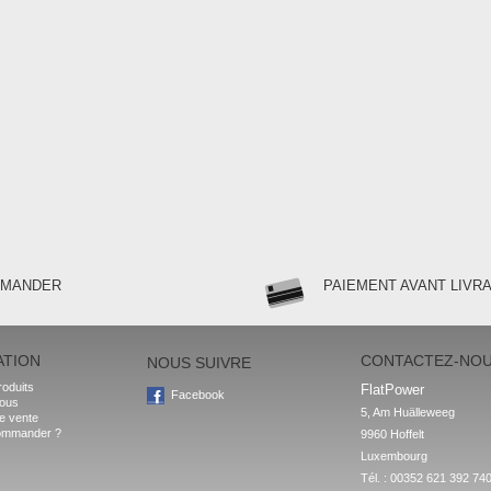
MMANDER
PAIEMENT AVANT LIVR
ATION
CONTACTEZ-NO
NOUS SUIVRE
oduits
FlatPower
Facebook
nous
5, Am Huälleweeg

e vente
ommander ?
9960 Hoffelt

Luxembourg
Tél. : 00352 621 392 74