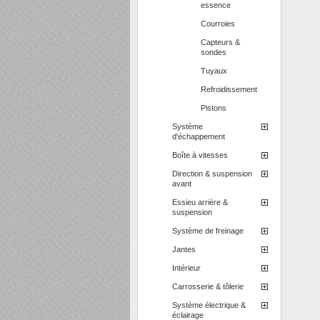
essence
Courroies
Capteurs &
sondes
Tuyaux
Refroidissement
Pistons
Système
d'échappement
Boîte à vitesses
Direction & suspension
avant
Essieu arrière &
suspension
Système de freinage
Jantes
Intérieur
Carrosserie & tôlerie
Système électrique &
éclairage