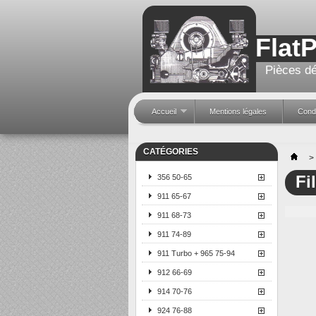
Flat
Pièces dé
Accueil
Mentions légales
Condi
CATÉGORIES
>
Fi
356 50-65
911 65-67
911 68-73
911 74-89
911 Turbo + 965 75-94
912 66-69
914 70-76
924 76-88