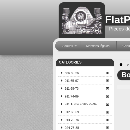
Flat
Pièces dé
Accueil
Mentions légales
Condi
CATÉGORIES
>
Bo
356 50-65
911 65-67
911 68-73
911 74-89
911 Turbo + 965 75-94
912 66-69
914 70-76
924 76-88