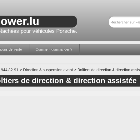
Power.lu
tachées pour véhicules Porsche.
tions de vente
Comment commander ?
944 82-91
>
Direction & suspension avant
>
Boîtiers de direction & direction assi
îtiers de direction & direction assistée