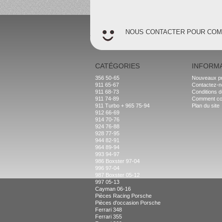
NOUS CONTACTER POUR CO
CATÉGORIES
INFORM
356 50-65
Nouveaux pr
911 65-67
Contactez-
911 68-73
Conditions d
911 74-89
Comment c
911 Turbo + 965 75-94
Plan du site
912 66-69
914 70-76
924 76-88
928 77-95
944 82-91
964 89-94
993 94-97
986 Boxster 97-04
996 97-04
987 Boxster 05-12
997 05-13
Cayman 06-16
Pièces Racing Porsche
Pièces d'occasion Porsche
Ferrari 348
Ferrari 355