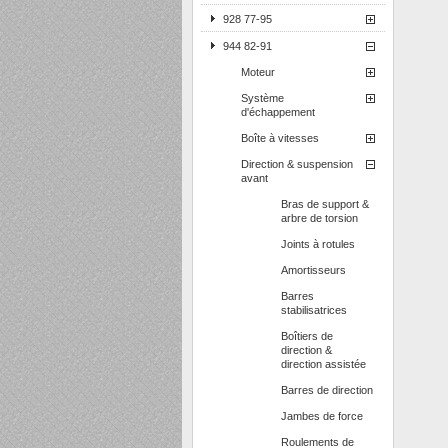
928 77-95
944 82-91
Moteur
Système
d'échappement
Boîte à vitesses
Direction & suspension
avant
Bras de support &
arbre de torsion
Joints à rotules
Amortisseurs
Barres
stabilisatrices
Boîtiers de
direction &
direction assistée
Barres de direction
Jambes de force
Roulements de