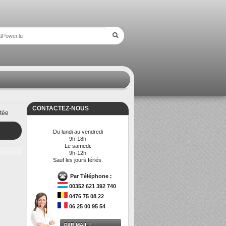
CONTACTEZ-NOUS
stée
Du lundi au vendredi
9h-18h
Le samedi:
9h-12h
Sauf les jours fériés.
Par Téléphone :
00352 621 392 740
0476 75 08 22
06 25 00 95 54
PAR MAIL !