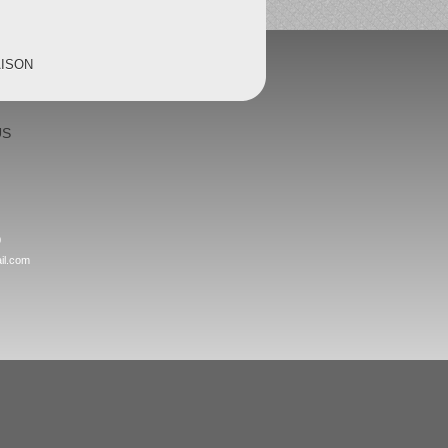
AISON
US
0
il.com