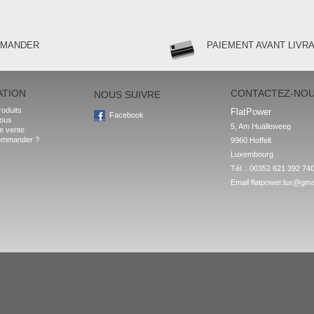
MMANDER
PAIEMENT AVANT LIVR
ATION
CONTACTEZ-NO
NOUS SUIVRE
oduits
FlatPower
Facebook
nous
5, Am Huälleweeg

e vente
ommander ?
9960 Hoffelt

Luxembourg
Tél. : 00352 621 392 74
Email
flatpower.lux@gma