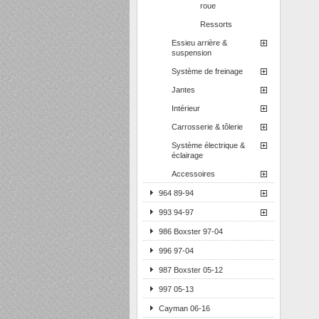
roue
Ressorts
Essieu arrière &
suspension
Système de freinage
Jantes
Intérieur
Carrosserie & tôlerie
Système électrique &
éclairage
Accessoires
964 89-94
993 94-97
986 Boxster 97-04
996 97-04
987 Boxster 05-12
997 05-13
Cayman 06-16