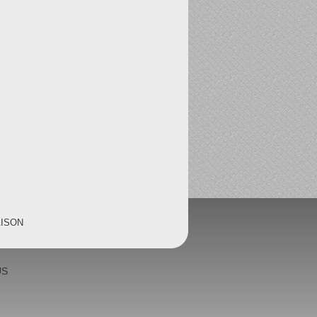
AISON
US