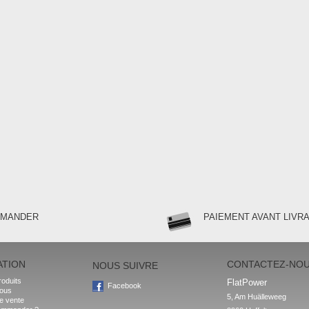
MMANDER
PAIEMENT AVANT LIVR
ATION
CONTACTEZ-NO
NOUS SUIVRE
oduits
FlatPower
Facebook
nous
5, Am Huälleweeg

e vente