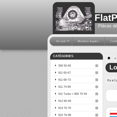
Flat
Pièces dé
Accueil
Mentions légales
Condi
CATÉGORIES
>
L
356 50-65
911 65-67
911 68-73
Il y a 1
911 74-89
911 Turbo + 965 75-94
912 66-69
914 70-76
924 76-88