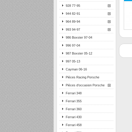
928 77-95
944 82-91
964 89-94
993 94-97
986 Boxster 97-04
996 97-04
987 Boxster 05-12
997 05-13
Cayman 06-16
Pièces Racing Porsche
Pièces d'occasion Porsche
Ferrari 348
Ferrari 355
Ferrari 360
Ferrari 430
Ferrari 458