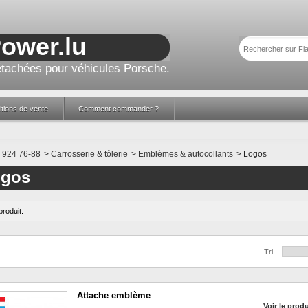
Power.lu
tachées pour véhicules Porsche.
tions de vente
Comment commander ?
924 76-88
>
Carrosserie & tôlerie
>
Emblèmes & autocollants
>
Logos
ogos
 produit.
Tri
Attache emblème
Voir le produ