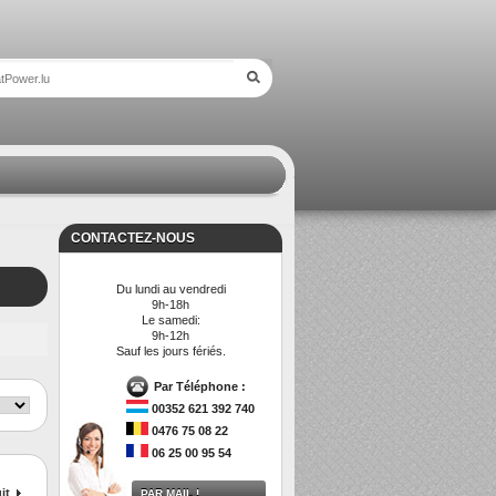
CONTACTEZ-NOUS
Du lundi au vendredi
9h-18h
Le samedi:
9h-12h
Sauf les jours fériés.
Par Téléphone :
00352 621 392 740
0476 75 08 22
06 25 00 95 54
it
PAR MAIL !