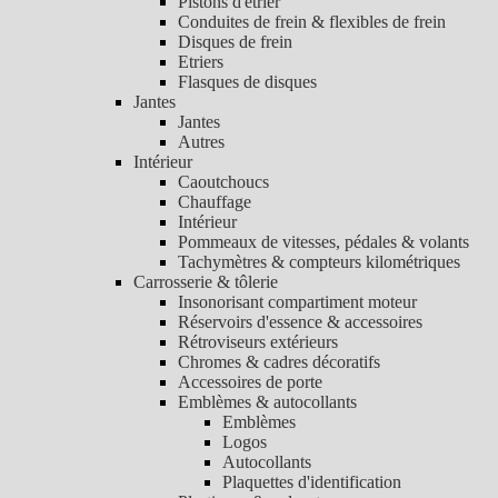
Pistons d'étrier
Conduites de frein & flexibles de frein
Disques de frein
Etriers
Flasques de disques
Jantes
Jantes
Autres
Intérieur
Caoutchoucs
Chauffage
Intérieur
Pommeaux de vitesses, pédales & volants
Tachymètres & compteurs kilométriques
Carrosserie & tôlerie
Insonorisant compartiment moteur
Réservoirs d'essence & accessoires
Rétroviseurs extérieurs
Chromes & cadres décoratifs
Accessoires de porte
Emblèmes & autocollants
Emblèmes
Logos
Autocollants
Plaquettes d'identification