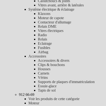
Caoutchoucs & joints
Vitres avant, arrière & latérales
Système électrique & éclairage
Klaxons
Moteur de capote
Contacteur d'allumage
Relais DME
Vitres électriques
Radio
Relais
Eclairage
Fusibles
Airbag
Accessoires
Accessoires & divers
Clips & bouchons
Housses
Carnets
Vérins
Supports de plaques d'immatriculation
Essuie-glace
Tapis de sol
912 66-69
Voir les produits de cette catégorie
Moteur