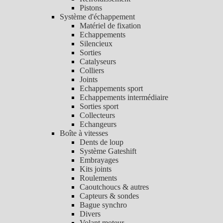
Pistons
Système d'échappement
Matériel de fixation
Echappements
Silencieux
Sorties
Catalyseurs
Colliers
Joints
Echappements sport
Echappements intermédiaire
Sorties sport
Collecteurs
Echangeurs
Boîte à vitesses
Dents de loup
Système Gateshift
Embrayages
Kits joints
Roulements
Caoutchoucs & autres
Capteurs & sondes
Bague synchro
Divers
Volant moteur