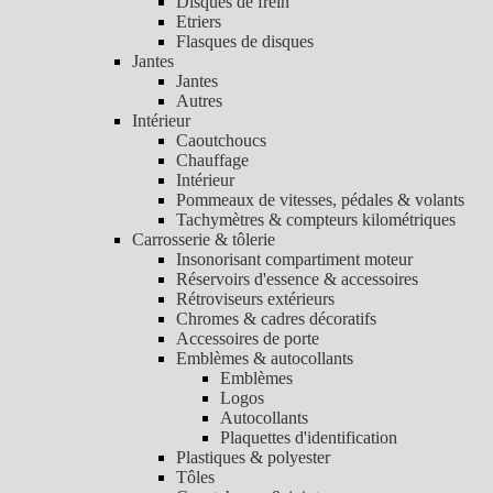
Disques de frein
Etriers
Flasques de disques
Jantes
Jantes
Autres
Intérieur
Caoutchoucs
Chauffage
Intérieur
Pommeaux de vitesses, pédales & volants
Tachymètres & compteurs kilométriques
Carrosserie & tôlerie
Insonorisant compartiment moteur
Réservoirs d'essence & accessoires
Rétroviseurs extérieurs
Chromes & cadres décoratifs
Accessoires de porte
Emblèmes & autocollants
Emblèmes
Logos
Autocollants
Plaquettes d'identification
Plastiques & polyester
Tôles