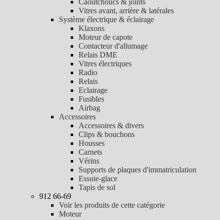
Caoutchoucs & joints
Vitres avant, arrière & latérales
Système électrique & éclairage
Klaxons
Moteur de capote
Contacteur d'allumage
Relais DME
Vitres électriques
Radio
Relais
Eclairage
Fusibles
Airbag
Accessoires
Accessoires & divers
Clips & bouchons
Housses
Carnets
Vérins
Supports de plaques d'immatriculation
Essuie-glace
Tapis de sol
912 66-69
Voir les produits de cette catégorie
Moteur