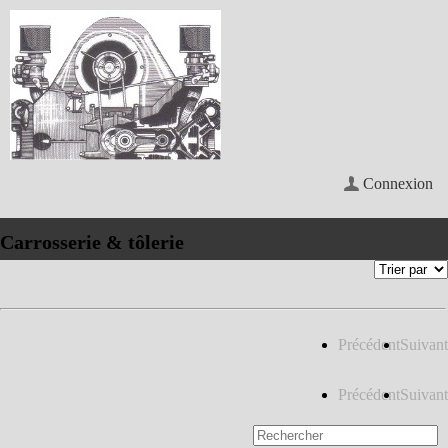
Connexion
Carrosserie & tôlerie
Précédent
Suivant
Précédent
Suivant