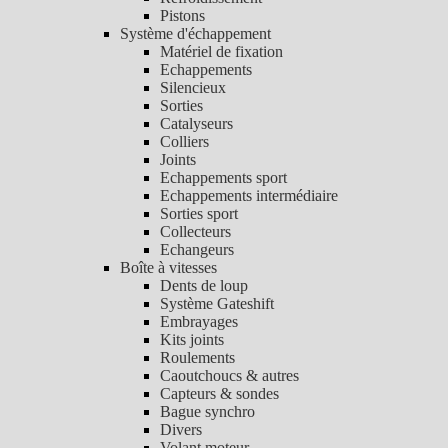
Pistons
Système d'échappement
Matériel de fixation
Echappements
Silencieux
Sorties
Catalyseurs
Colliers
Joints
Echappements sport
Echappements intermédiaire
Sorties sport
Collecteurs
Echangeurs
Boîte à vitesses
Dents de loup
Système Gateshift
Embrayages
Kits joints
Roulements
Caoutchoucs & autres
Capteurs & sondes
Bague synchro
Divers
Volant moteur