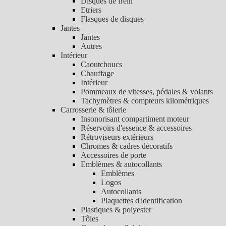
Disques de frein
Etriers
Flasques de disques
Jantes
Jantes
Autres
Intérieur
Caoutchoucs
Chauffage
Intérieur
Pommeaux de vitesses, pédales & volants
Tachymètres & compteurs kilométriques
Carrosserie & tôlerie
Insonorisant compartiment moteur
Réservoirs d'essence & accessoires
Rétroviseurs extérieurs
Chromes & cadres décoratifs
Accessoires de porte
Emblèmes & autocollants
Emblèmes
Logos
Autocollants
Plaquettes d'identification
Plastiques & polyester
Tôles