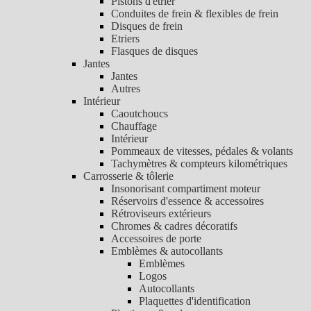
Pistons d'étrier
Conduites de frein & flexibles de frein
Disques de frein
Etriers
Flasques de disques
Jantes
Jantes
Autres
Intérieur
Caoutchoucs
Chauffage
Intérieur
Pommeaux de vitesses, pédales & volants
Tachymètres & compteurs kilométriques
Carrosserie & tôlerie
Insonorisant compartiment moteur
Réservoirs d'essence & accessoires
Rétroviseurs extérieurs
Chromes & cadres décoratifs
Accessoires de porte
Emblèmes & autocollants
Emblèmes
Logos
Autocollants
Plaquettes d'identification