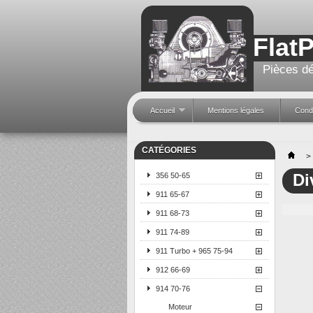
Flat
Pièces dé
Accueil
Mentions légales
Condi
CATÉGORIES
>
Di
356 50-65
911 65-67
911 68-73
911 74-89
911 Turbo + 965 75-94
912 66-69
914 70-76
Moteur