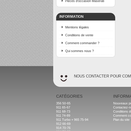
Pièces d'occasion Maserati
INFORMATION
Mentions légales
Conditions de vente
Comment commander ?
Qui sommes nous ?
NOUS CONTACTER POUR CO
CATÉGORIES
INFORM
356 50-65
Nouveaux pr
911 65-67
Contactez-
911 68-73
Conditions d
911 74-89
Comment c
911 Turbo + 965 75-94
Plan du site
912 66-69
914 70-76