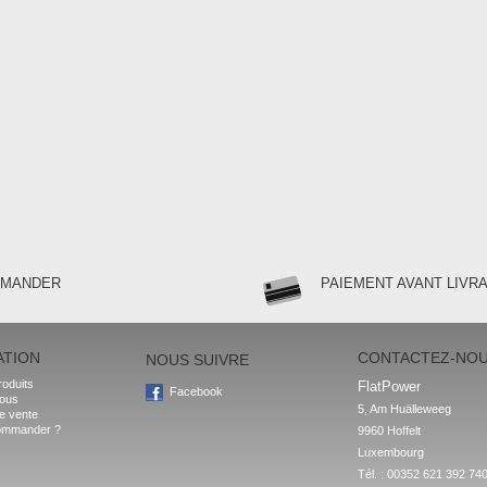
MMANDER
PAIEMENT AVANT LIVR
ATION
CONTACTEZ-NO
NOUS SUIVRE
oduits
FlatPower
Facebook
nous
5, Am Huälleweeg

e vente
ommander ?
9960 Hoffelt

Luxembourg
Tél. : 00352 621 392 74