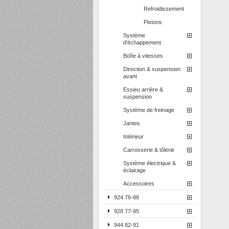
Refroidissement
Pistons
Système
d'échappement
Boîte à vitesses
Direction & suspension
avant
Essieu arrière &
suspension
Système de freinage
Jantes
Intérieur
Carrosserie & tôlerie
Système électrique &
éclairage
Accessoires
924 76-88
928 77-95
944 82-91