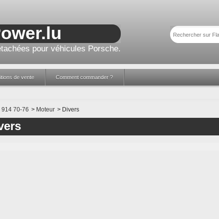
Power.lu
tachées pour véhicules Porsche.
tions de vente
Comment commander ?
914 70-76
>
Moteur
>
Divers
vers