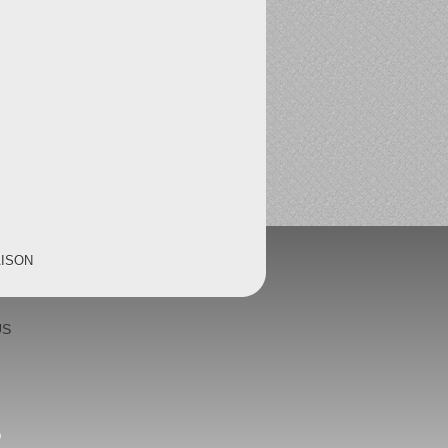
AISON
US
0