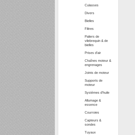
Culasses
Divers
Bielles
Filtres
Paliers de
vilebrequin & de
bielles
Prises d'air
Chaînes moteur &
engrenages
Joints de moteur
Supports de
moteur
Systèmes d'huile
Allumage &
essence
Courroies
Capteurs &
sondes
Tuyaux